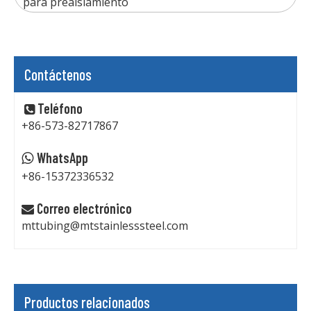
para preaislamiento
Contáctenos
Teléfono

+86-573-82717867
WhatsApp

+86-15372336532
Correo electrónico

mttubing@mtstainlesssteel.com
Productos relacionados