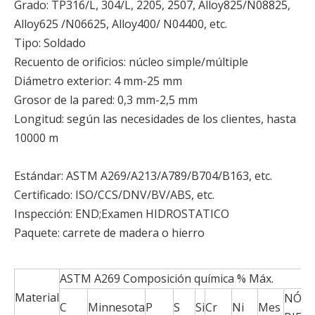
Grado: TP316/L, 304/L, 2205, 2507, Alloy825/N08825,
Alloy625 /N06625, Alloy400/ N04400, etc.
Tipo: Soldado
Recuento de orificios: núcleo simple/múltiple
Diámetro exterior: 4 mm-25 mm
Grosor de la pared: 0,3 mm-2,5 mm
Longitud: según las necesidades de los clientes, hasta
10000 m
Estándar: ASTM A269/A213/A789/B704/B163, etc.
Certificado: ISO/CCS/DNV/BV/ABS, etc.
Inspección: END;Examen HIDROSTATICO
Paquete: carrete de madera o hierro
ASTM A269 Composición química % Máx.
Material
NÓTE
C
Minnesota
P
S
Si
Cr
Ni
Mes