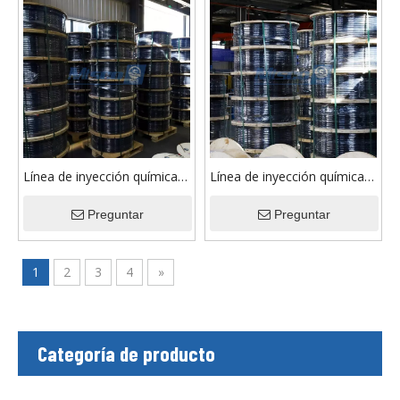
Línea de inyección química
Línea de inyección química
ASTM A269 TP316 con
de acero inoxidable
embalaje de carrete de
Preguntar
austenítico 304 con
Preguntar
hierro
encapsulación Rilsan PA 11
1
2
3
4
»
Categoría de producto