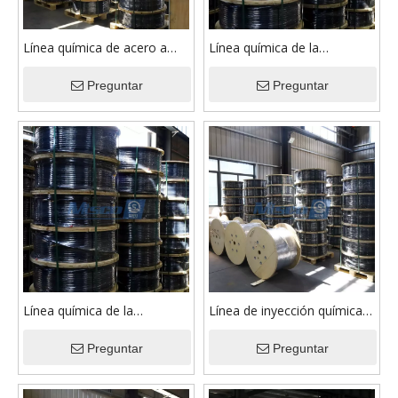
Línea química de acero a
Línea química de la
dos caras estupenda
inyección de la aleación 625
resistencia a la corrosión de
Preguntar
de alta resistencia para el
Preguntar
la inyección S32750/2507
petróleo y el gas
Línea química de la
Línea de inyección química
inyección de la aleación
de acero dúplex
825/UNS N08825 de ASTM
Preguntar
S31803/2205 PVDF
Preguntar
B704 para la industria
encapsulado
petrolera