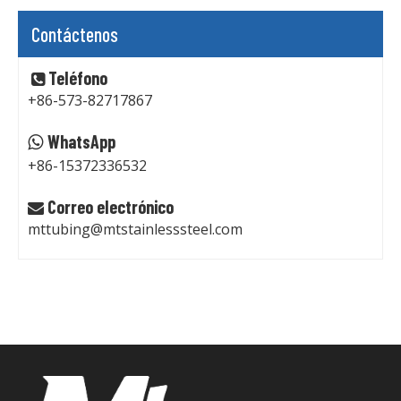
Contáctenos
Teléfono

+86-573-82717867
WhatsApp

+86-15372336532
Correo electrónico

mttubing@mtstainlesssteel.com