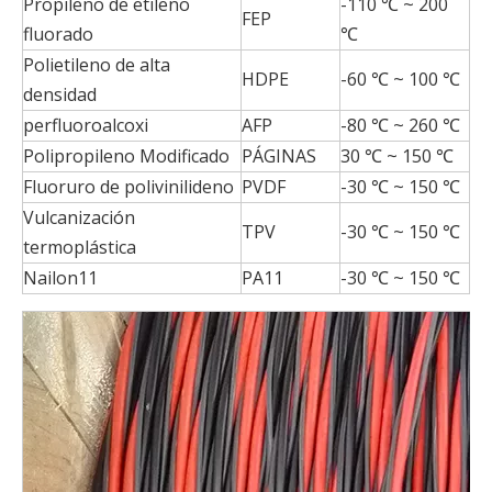
Propileno de etileno
-110 ℃ ~ 200
FEP
fluorado
℃
Polietileno de alta
HDPE
-60 ℃ ~ 100 ℃
densidad
perfluoroalcoxi
AFP
-80 ℃ ~ 260 ℃
Polipropileno Modificado
PÁGINAS
30 ℃ ~ 150 ℃
Fluoruro de polivinilideno
PVDF
-30 ℃ ~ 150 ℃
Vulcanización
TPV
-30 ℃ ~ 150 ℃
termoplástica
Nailon11
PA11
-30 ℃ ~ 150 ℃