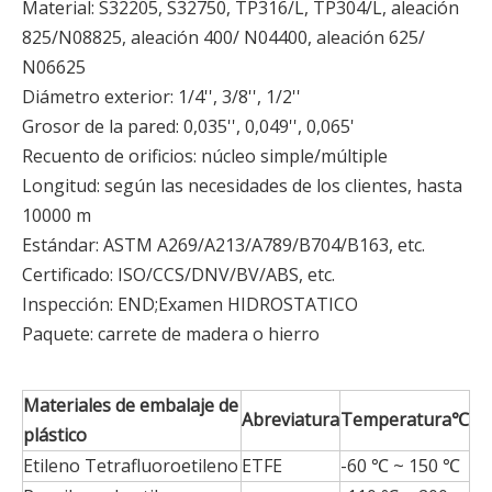
Material: S32205, S32750, TP316/L, TP304/L, aleación
825/N08825, aleación 400/ N04400, aleación 625/
N06625
Diámetro exterior: 1/4'', 3/8'', 1/2''
Grosor de la pared: 0,035'', 0,049'', 0,065'
Recuento de orificios: núcleo simple/múltiple
Longitud: según las necesidades de los clientes, hasta
10000 m
Estándar: ASTM A269/A213/A789/B704/B163, etc.
Certificado: ISO/CCS/DNV/BV/ABS, etc.
Inspección: END;Examen HIDROSTATICO
Paquete: carrete de madera o hierro
Materiales de embalaje de
Abreviatura
Temperatura
℃
plástico
Etileno Tetrafluoroetileno
ETFE
-60 ℃ ~ 150 ℃