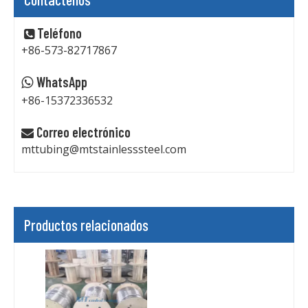
Teléfono

+86-573-82717867
WhatsApp

+86-15372336532
Correo electrónico

mttubing@mtstainlesssteel.com
Productos relacionados