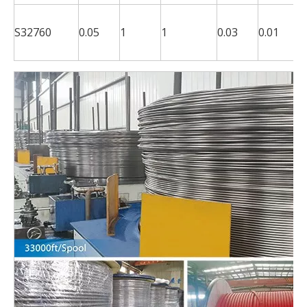
2
S32760
0.05
1
1
0.03
0.01
-
2