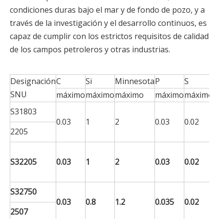
condiciones duras bajo el mar y de fondo de pozo, y a
través de la investigación y el desarrollo continuos, es
capaz de cumplir con los estrictos requisitos de calidad
de los campos petroleros y otras industrias.
Designación
C
Si
Minnesota
P
S
C
SNU
máximo
máximo
máximo
máximo
máximo
2
S31803
0.03
1
2
0.03
0.02
-
2205
2
2
S32205
0.03
1
2
0.03
0.02
-
2
2
S32750
0.03
0.8
1.2
0.035
0.02
-
2507
2