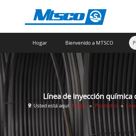
Hogar
Bienvenido a MTSCO
P
Línea de inyección química
Usted está aquí:
Hogar
»
Productos
»
Líne