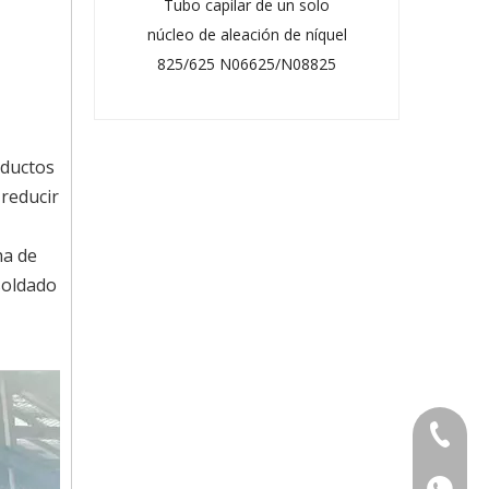
capilar soldado de
Tubo capilar de un solo
ón de níquel ASTM
núcleo de aleación de níquel
 825/n08825 con
825/625 N06625/N08825
BV/DNV
oductos
 reducir
ha de
soldado
+86-573
+86-15