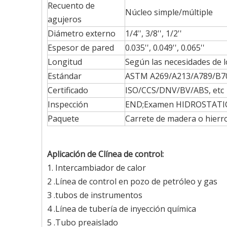
Recuento de
Núcleo simple/múltiple
agujeros
Diámetro externo
1/4'', 3/8'', 1/2''
Espesor de pared
0.035'', 0.049'', 0.065''
Longitud
Según las necesidades de l
Estándar
ASTM A269/A213/A789/B704
Certificado
ISO/CCS/DNV/BV/ABS, etc
Inspección
END;Examen HIDROSTATI
Paquete
Carrete de madera o hierr
Aplicación de C
línea de control
:
1. Intercambiador de calor
2 .Línea de control en pozo de petróleo y gas
3 .tubos de instrumentos
4 .Línea de tubería de inyección química
5 .Tubo preaislado