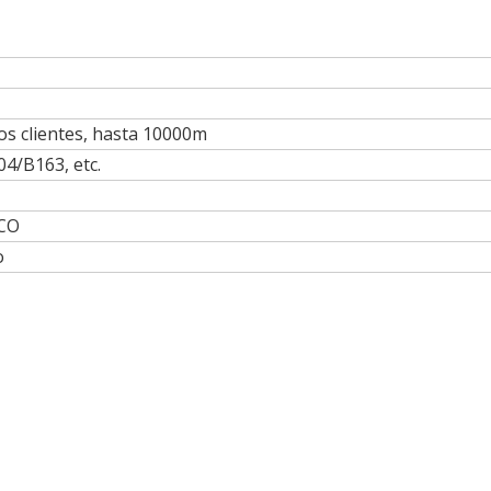
os clientes, hasta 10000m
/B163, etc.
CO
o