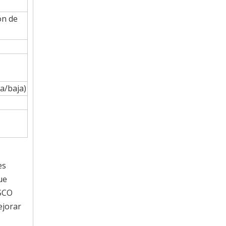
ón de
a/baja)
es
ue
TSCO
ejorar