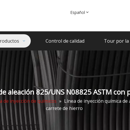
Español
roductos
Control de calidad
Tour por la 
 de aleación 825/UNS N08825 ASTM con p
a de inyección de químicos
»
Línea de inyección química d
carrete de hierro