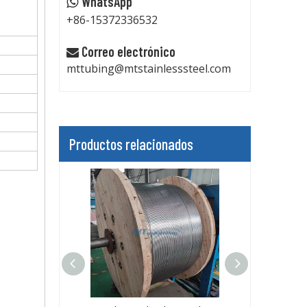
WhatsApp

+86-15372336532
Correo electrónico

mttubing@mtstainlesssteel.com
Productos relacionados