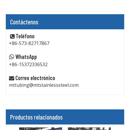
Contáctenos
Teléfono

+86-573-82717867
WhatsApp

+86-15372336532
Correo electrónico

mttubing@mtstainlesssteel.com
Productos relacionados