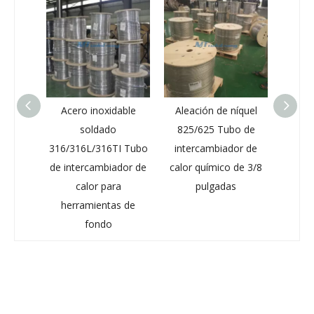
inoxidable
Aleación de níquel
Tubo de bobina de
oldado
825/625 Tubo de
calor ASTM A269 304
L/316TI Tubo
intercambiador de
304L para
cambiador de
calor químico de 3/8
instrumentación y
or para
pulgadas
tuberías de fluidos
mientas de
fondo