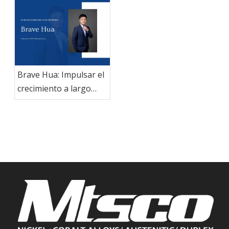
integrada en equipo
China y Egipto visita
MT Holding Group
para explorar nuevas
oportunidades de
cooperación industrial
Brave Hua: Impulsar el
crecimiento a largo
plazo de MTSCO
mediante el desarrollo
de sistemas