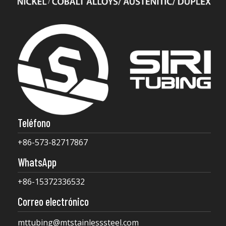
Teléfono
+86-573-82717867
WhatsApp
+86-15372336532
Correo electrónico
mttubing@mtstainlesssteel.com