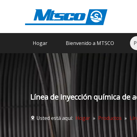
Hogar
Bienvenido a MTSCO
P
Línea de inyección química de
Usted está aquí:
Hogar
»
Productos
»
Lín