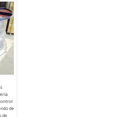
as
ería
control
fondo de
s de