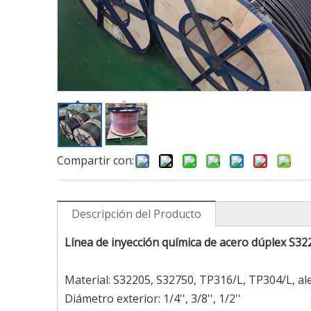
Compartir con:
Descripción del Producto
Línea de inyección química de acero dúplex S
Material: S32205, S32750, TP316/L, TP304/L, a
Diámetro exterior: 1/4'', 3/8'', 1/2''