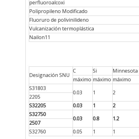
perfluoroalcoxi
Polipropileno Modificado
Fluoruro de polivinilideno
Vulcanización termoplástica
Nailon11
C
Si
Minnesota
Designación SNU
máximo
máximo
máximo
S31803
0.03
1
2
2205
S32205
0.03
1
2
S32750
0.03
0.8
1.2
2507
S32760
0.05
1
1