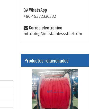
WhatsApp

+86-15372336532
Correo electrónico

mttubing@mtstainlesssteel.com
Productos relacionados