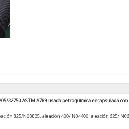
32205/32750 ASTM A789 usada petroquímica encapsulada con
leación 825/N08825, aleación 400/ N04400, aleación 625/ N0