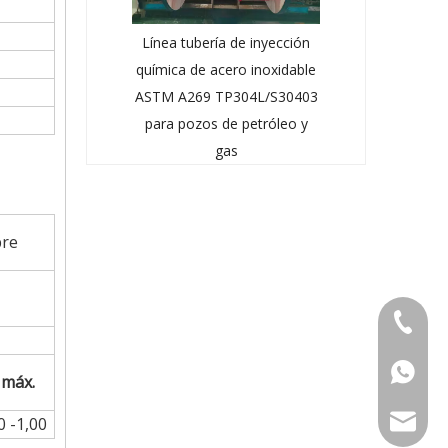
Línea tubería de inyección
química de acero inoxidable
ASTM A269 TP304L/S30403
para pozos de petróleo y
gas
bre
+86-573
+86-15
 máx.
mttubin
0 -1,00