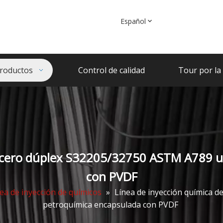
Español
roductos
Control de calidad
Tour por la 
 acero dúplex S32205/32750 ASTM A789 
con PVDF
ea de inyección de químicos
»
Línea de inyección química 
petroquímica encapsulada con PVDF