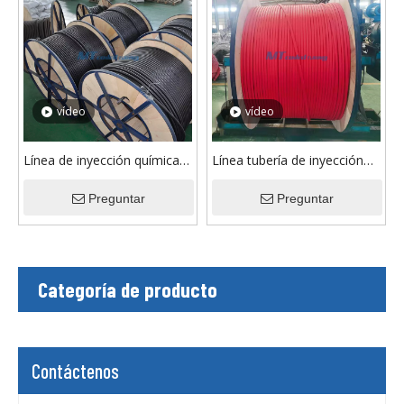
vídeo
vídeo
Línea de inyección química
Línea tubería de inyección
de acero dúplex
química de acero inoxidable
S32205/32750 ASTM A789
Preguntar
ASTM A269 TP304L/S30403
Preguntar
usada petroquímica
para pozos de petróleo y
encapsulada con PVDF
gas
Categoría de producto
Contáctenos