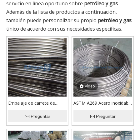
servicio en línea oportuno sobre
petróleo y gas
.
Además de la lista de productos a continuación,
también puede personalizar su propio
petróleo y gas
único de acuerdo con sus necesidades específicas.
vídeo
Embalaje de carrete de
ASTM A269 Acero inoxidable
madera de tubo capilar
316/316L Tubo en espiral
soldado de aleación 825
Preguntar
soldado ISO en aceite y gas
Preguntar
para petróleo y gas