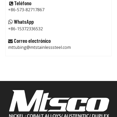
Teléfono

+86-573-82717867
WhatsApp

+86-15372336532
Correo electrónico

mttubing@mtstainlesssteel.com