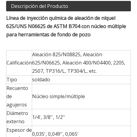
Descripción del Producto
Línea de inyección química de aleación de níquel
625/UNS N06625 de ASTM B704 con núcleo múltiple
para herramientas de fondo de pozo
Aleación 825/N08825, Aleación
Calificación
625/N06625, Aleación 400/N04400, 2205,
2507, TP316/L, TP304/L, etc.
Tipo
soldado
Recuento
de
Núcleo simple/múltiple
agujeros
Diámetro
1/4', 3/8'', 1/2''
externo
Espesor de
0,035', 0,049'', 0,065'