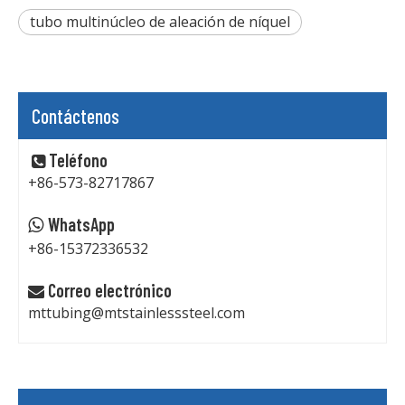
tubo multinúcleo de aleación de níquel
Contáctenos
Teléfono

+86-573-82717867
WhatsApp

+86-15372336532
Correo electrónico

mttubing@mtstainlesssteel.com