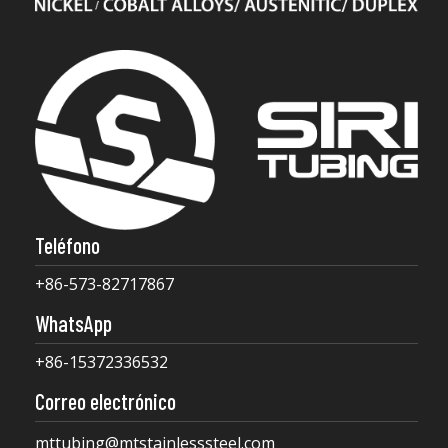
Teléfono
+86-573-82717867
WhatsApp
+86-15372336532
Correo electrónico
mttubing@mtstainlesssteel.com