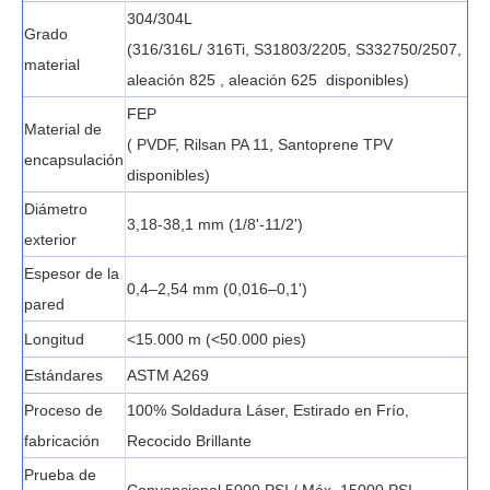
304/304L
Grado
(316/316L/ 316Ti, S31803/2205, S332750/2507,
material
aleación 825
, aleación 625
disponibles)
FEP
Material de
(
PVDF, Rilsan PA 11, Santoprene TPV
encapsulación
disponibles)
Diámetro
3,18-38,1 mm (1/8'-11/2')
exterior
Espesor de la
0,4–2,54 mm (0,016–0,1')
pared
Longitud
<15.000 m (<50.000 pies)
Estándares
ASTM A269
Proceso de
100% Soldadura Láser, Estirado en Frío,
fabricación
Recocido Brillante
Prueba de