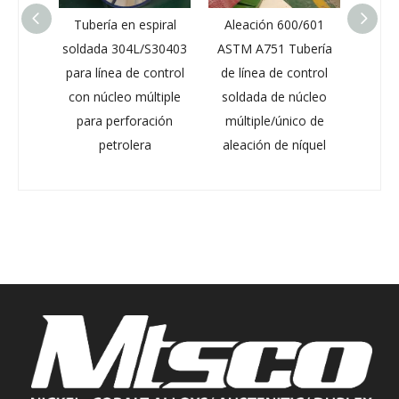
spiral
Aleación 600/601
Aleación de níquel de
Re
/S30403
ASTM A751 Tubería
alta resistencia a la
co
control
de línea de control
tensión 825/ UNS
inox
ltiple
soldada de núcleo
N08825 Tubo de línea
Tubo 
ación
múltiple/único de
de control para
solo
a
aleación de níquel
perforación de aceite
indus