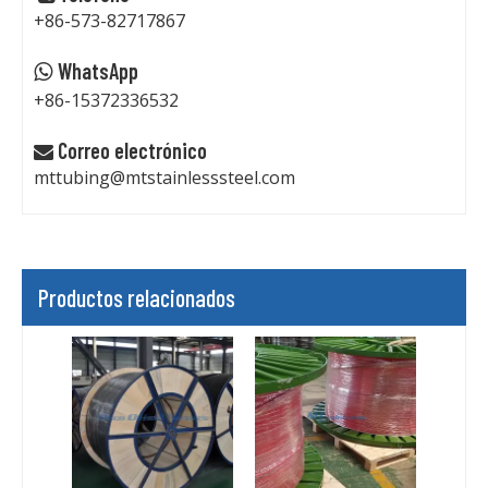
+86-573-82717867
WhatsApp

+86-15372336532
Correo electrónico

mttubing@mtstainlesssteel.com
Productos relacionados