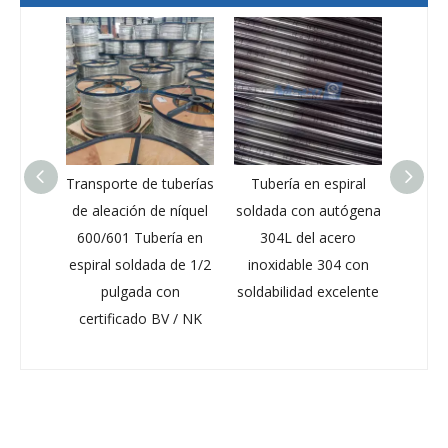
Transporte de tuberías
Tubería en espiral
ASTM A269
de aleación de níquel
soldada con autógena
inoxidable 
600/601 Tubería en
304L del acero
Tubo en es
espiral soldada de 1/2
inoxidable 304 con
soldado ISO 
a
pulgada con
soldabilidad excelente
y ga
certificado BV / NK