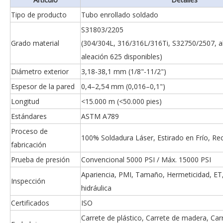
Tipo de producto
Tubo enrollado soldado
S31803/2205
Grado material
(304/304L, 316/316L/316Ti, S32750/2507, a
aleación 625 disponibles)
Diámetro exterior
3,18-38,1 mm (1/8"-11/2")
Espesor de la pared
0,4–2,54 mm (0,016–0,1")
Longitud
<15.000 m (<50.000 pies)
Estándares
ASTM A789
Proceso de
100% Soldadura Láser, Estirado en Frío, Rec
fabricación
Prueba de presión
Convencional 5000 PSI / Máx. 15000 PSI
Apariencia, PMI, Tamaño, Hermeticidad, ET
Inspección
hidráulica
Certificados
ISO
Carrete de plástico, Carrete de madera, Ca