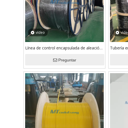
vídeo
víde
Línea de control encapsulada de aleación
Tubería e
de níquel 625/UNS N06625 de ASTM
dúplex S
B704 con Rilsan PA 11
Preguntar
encapsul