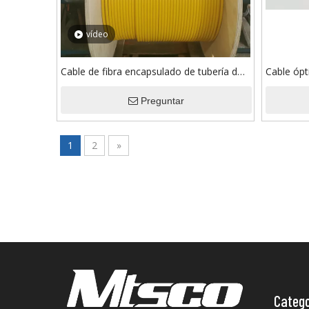
vídeo
Cable de fibra encapsulado de tubería de
Cable ópt
acero inoxidable/aleación de níquel para
de aleaci
martillo
Preguntar
6,35 mm
1
2
»
Catego