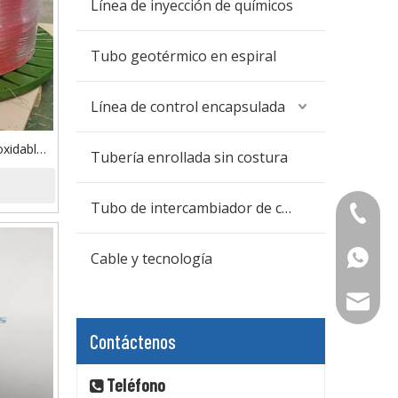
Línea de inyección de químicos
Tubo geotérmico en espiral
Línea de control encapsulada
oxidable
Tubería enrollada sin costura
mica con
Tubo de intercambiador de calor
+86-573
Cable y tecnología
+86-15
mttubin
Contáctenos
Teléfono
