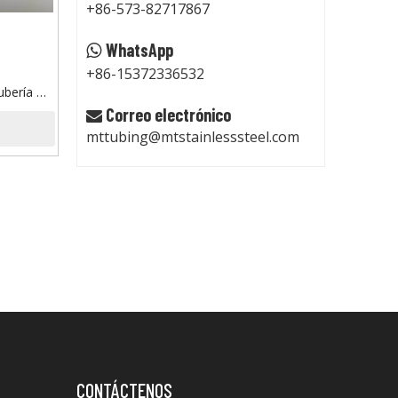
+86-573-82717867
WhatsApp

+86-15372336532
ubería de
ción de
Correo electrónico

mttubing@mtstainlesssteel.com
CONTÁCTENOS