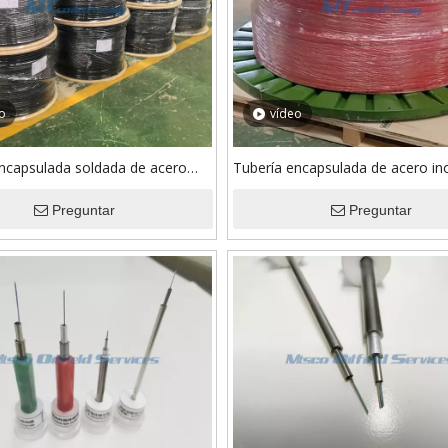
o
vídeo
ncapsulada soldada de acero
Tubería encapsulada de acero in
32205/32750 ASTM A789
TP304L/316L para inyección quí
ada con FEP
Preguntar
PVDF
Preguntar