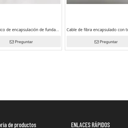
ico de encapsulación de funda
Cable de fibra encapsulado con t
ón de acero inoxidable/níquel de
transmisión de datos para opera
Preguntar
pozos petroleros
Preguntar
ría de productos
ENLACES RÁPIDOS