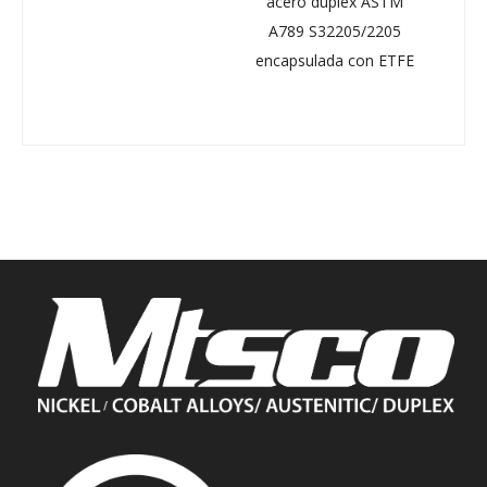
acero dúplex ASTM
control soldada 
A789 S32205/2205
extremo bisela
encapsulada con ETFE
resistente a la
corrosión para ca
TEC