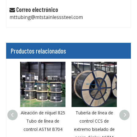
Correo electrónico

mttubing@mtstainlesssteel.com
Productos relacionados
leación de níquel 825
Tubería de línea de
Aleación de níqu
Tubo de línea de
control CCS de
C276 / Uns N102
control ASTM B704
extremo biselado de
Tubería de línea