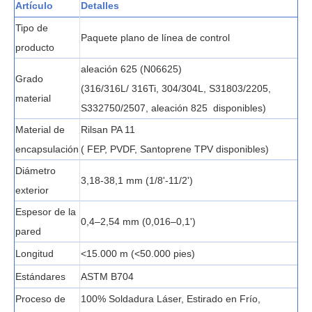
Artículo
Detalles
Tipo de
Paquete plano de línea de control
producto
aleación 625 (N06625)
Grado
(316/316L/ 316Ti, 304/304L, S31803/2205,
material
S332750/2507, aleación 825
disponibles)
Material de
Rilsan PA 11
encapsulación
(
FEP, PVDF, Santoprene TPV disponibles)
Diámetro
3,18-38,1 mm (1/8'-11/2')
exterior
Espesor de la
0,4–2,54 mm (0,016–0,1')
pared
Longitud
<15.000 m (<50.000 pies)
Estándares
ASTM B704
Proceso de
100% Soldadura Láser, Estirado en Frío,