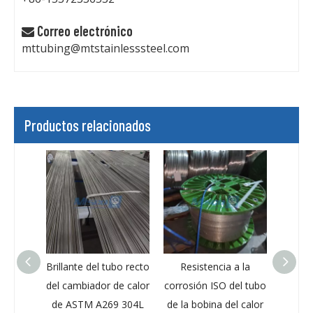
Correo electrónico

mttubing@mtstainlesssteel.com
Productos relacionados
o del
Brillante del tubo recto
Resistencia a la
Tubo
calor
del cambiador de calor
corrosión ISO del tubo
calor 
bilidad
de ASTM A269 304L
de la bobina del calor
S3275