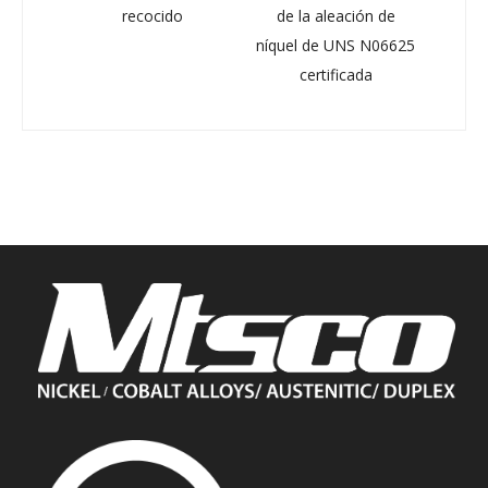
M A269
recocido
de la aleación de
A
níquel de UNS N06625
certificada