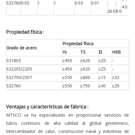
S32760
0.05
1
1
0.03
0.01
-
-
-
4.0
26.0
8.0
0.
Propiedad física
:
Propiedad física
Grado de acero
Ys
TS
El.
HRB
S31803
≥450
≥620
≥25
-
S32205/2205
≥450
≥620
≥25
-
S32750/2507
≥550
≥800
≥15
≤32
S32760
≥550
≥750
≥45
≤29
Ventajas y características de fábrica
:
MTSCO se ha especializado en proporcionar servicios de
tubos continuos de alta calidad al global geotérmico,
intercambiador de calor, construcción naval y industrias de