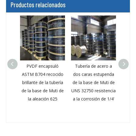
Productos relacionados
 10000m
PVDF encapsuló
Tubería de acero a
Tuberí
Muti de
ASTM B704 recocido
dos caras estupenda
acero
 níquel
brillante de la tubería
de la base de Muti de
San
lación
de la base de Muti de
UNS 32750 resistencia
e
Rilsan
la aleación 625
a la corrosión de 1/4'