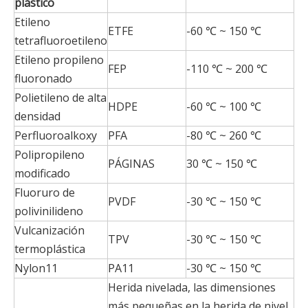
plástico
Etileno
ETFE
-60 ℃ ~ 150 ℃
tetrafluoroetileno
Etileno propileno
FEP
-110 ℃ ~ 200 ℃
fluoronado
Polietileno de alta
HDPE
-60 ℃ ~ 100 ℃
densidad
Perfluoroalkoxy
PFA
-80 ℃ ~ 260 ℃
Polipropileno
PÁGINAS
30 ℃ ~ 150 ℃
modificado
Fluoruro de
PVDF
-30 ℃ ~ 150 ℃
polivinilideno
Vulcanización
TPV
-30 ℃ ~ 150 ℃
termoplástica
Nylon11
PA11
-30 ℃ ~ 150 ℃
Herida nivelada, las dimensiones
más pequeñas en la herida de nivel