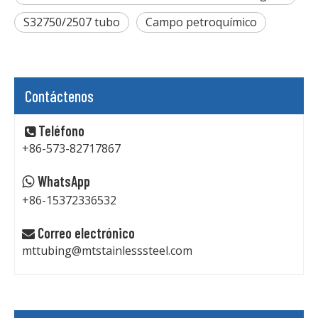
S32750/2507 tubo
Campo petroquímico
Contáctenos
Teléfono

+86-573-82717867
WhatsApp

+86-15372336532
Correo electrónico

mttubing@mtstainlesssteel.com