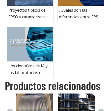
Proyectos típicos de
¿Cuáles son las
FPSO y características
diferencias entre FPSO,
de las aplicaciones de
FLNG, FSRU y FPU en
materiales de tuberías
energía marina?
Los científicos de IA y
los laboratorios de
automatización lanzan
Productos relacionados
una carrera de
aceleración de todos
los materiales de
campo