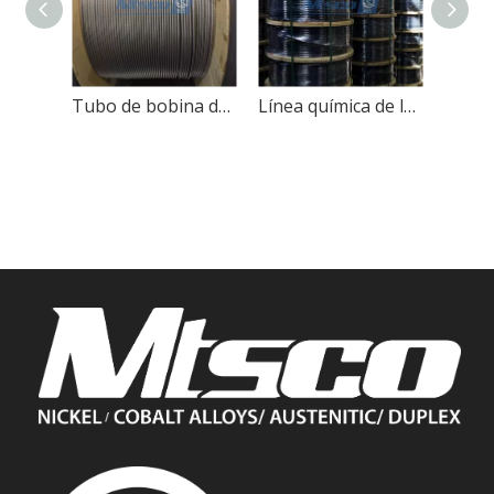
Tubo de bobina de calor UNS 32205 31803 con alta resistencia ASTM A789
Línea química de la inyección de la aleación 625 de alta resistencia para el petróleo y el gas