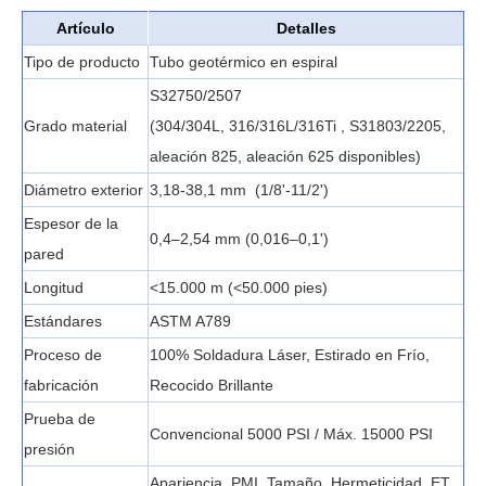
Artículo
Detalles
Tipo de producto
Tubo geotérmico en espiral
S32750/2507
Grado material
(304/304L,
316/316L/316Ti
, S31803/2205,
aleación 825, aleación 625 disponibles)
Diámetro exterior
3,18-38,1 mm
(1/8'-11/2')
Espesor de la
0,4–2,54 mm (0,016–0,1')
pared
Longitud
<15.000 m (<50.000 pies)
Estándares
ASTM A789
Proceso de
100% Soldadura Láser, Estirado en Frío,
fabricación
Recocido Brillante
Prueba de
Convencional 5000 PSI / Máx. 15000 PSI
presión
Apariencia, PMI, Tamaño, Hermeticidad, ET
,