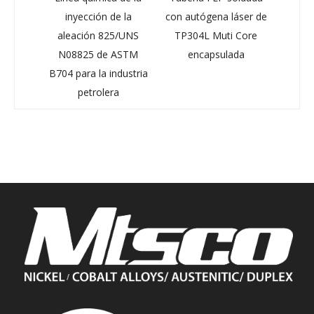
cero
inyección de la
con autógena láser de
acer
3/2205
aleación 825/UNS
TP304L Muti Core
estupe
ulado
N08825 de ASTM
encapsulada
a la 
B704 para la industria
petrolera
S