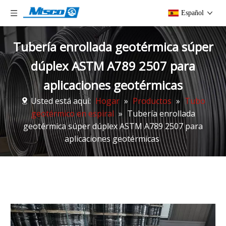
Español
Tubería enrollada geotérmica súper
dúplex ASTM A789 2507 para
aplicaciones geotérmicas
Usted está aquí:
Hogar
»
Productos
»
Tubo
geotérmico en espiral
»
Tubería enrollada
geotérmica súper dúplex ASTM A789 2507 para
aplicaciones geotérmicas