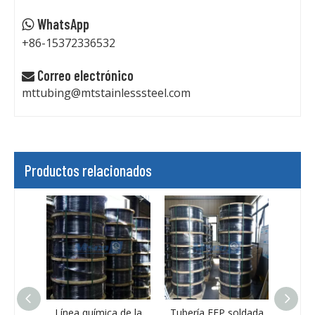
WhatsApp

+86-15372336532
Correo electrónico

mttubing@mtstainlesssteel.com
Productos relacionados
cción
Línea química de la
Tubería FEP soldada
Lín